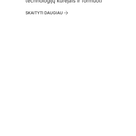
technologijų kūrėjais ir formuoti
SKAITYTI DAUGIAU