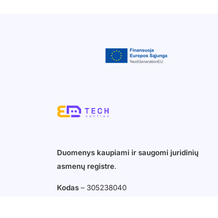
Duomenys kaupiami ir saugomi juridinių
asmenų registre
.
Kodas
– 305238040
a.s. LT427300010002456989
Swedbank AB