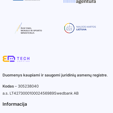
Duomenys kaupiami ir saugomi juridinių asmenų registre
.
Kodas
– 305238040
a.s. LT427300010002456989
Swedbank AB
Informacija