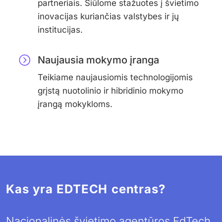
partneriais. Siūlome stažuotes į švietimo
inovacijas kuriančias valstybes ir jų
institucijas.
Naujausia mokymo įranga​
Teikiame naujausiomis technologijomis
grįstą nuotolinio ir hibridinio mokymo
įrangą mokykloms.
Kas yra EDTECH centras?
Nacionalinės švietimo agentūros EdTech