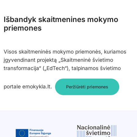
Išbandyk skaitmenines mokymo
priemones
Visos skaitmeninės mokymo priemonės, kuriamos
įgyvendinant projektą „Skaitmeninė švietimo
transformacija“ („EdTech“), talpinamos švietimo
portale emokykla.lt.
Peržiūrėti priemones