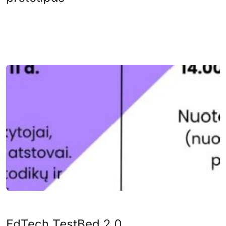
EdTech TestBed 2.0