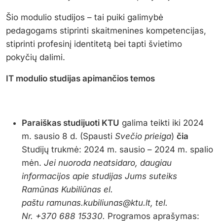
Šio modulio studijos – tai puiki galimybė
pedagogams stiprinti skaitmenines kompetencijas,
stiprinti profesinį identitetą bei tapti švietimo
pokyčių dalimi.
IT modulio studijas apimančios temos
Paraiškas studijuoti KTU
galima teikti iki 2024
m. sausio 8 d. (Spausti
Svečio prieiga
)
čia
Studijų trukmė: 2024 m. sausio – 2024 m. spalio
mėn.
Jei nuoroda neatsidaro, daugiau
informacijos apie studijas Jums suteiks
Ramūnas Kubiliūnas el.
paštu ramunas.kubiliunas@ktu.lt, tel.
Nr. +370 688 15330.
Programos aprašymas: